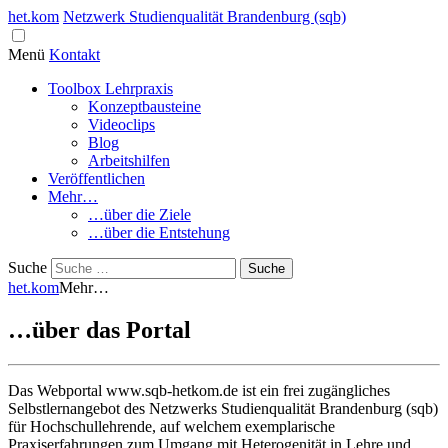
het.kom
Netzwerk Studienqualität Brandenburg (sqb)
Menü
Kontakt
Toolbox Lehrpraxis
Konzeptbausteine
Videoclips
Blog
Arbeitshilfen
Veröffentlichen
Mehr…
…über die Ziele
…über die Entstehung
Suche
het.kom
Mehr…
…über das Portal
Das Webportal www.sqb-hetkom.de ist ein frei zugängliches
Selbstlernangebot des Netzwerks Studienqualität Brandenburg (sqb)
für Hochschullehrende, auf welchem exemplarische
Praxiserfahrungen zum Umgang mit Heterogenität in Lehre und