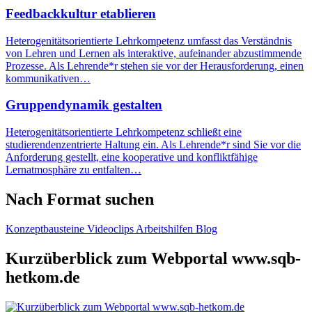
Feedbackkultur etablieren
Heterogenitätsorientierte Lehrkompetenz umfasst das Verständnis
von Lehren und Lernen als interaktive, aufeinander abzustimmende
Prozesse. Als Lehrende*r stehen sie vor der Herausforderung, einen
kommunikativen…
Gruppendynamik gestalten
Heterogenitätsorientierte Lehrkompetenz schließt eine
studierendenzentrierte Haltung ein. Als Lehrende*r sind Sie vor die
Anforderung gestellt, eine kooperative und konfliktfähige
Lernatmosphäre zu entfalten…
Nach Format suchen
Konzept­bausteine
Video­clips
Arbeits­hilfen
Blog
Kurzüberblick zum Webportal www.sqb-
hetkom.de