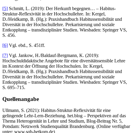
[5]
Schmitt, L. (2019): Der Herkunft begegnen… – Habitus-
Struktur-Reflexivität in der Hochschullehre. In: Kergel,
D./Heidkamp, B. (Hg.): Praxishandbuch Habitussensibilität und
Diversität in der Hochschullehre. Prekarisierung und soziale
Entkopplung – transdisziplinäre Studien. Wiesbaden: Springer VS,
S. 456.
[6]
Vgl. ebd., S. 451ff.
[7]
Vgl. Jankow, H./Baldauf-Bergmann, K. (2019):
Hochschuldidaktische Angebote für eine diversitätssensible Lehre
im Kontext der Öffnung der Hochschulen. In: Kergel,
D./Heidkamp, B. (Hg.): Praxishandbuch Habitussensibilität und
Diversität in der Hochschullehre. Prekarisierung und soziale
Entkopplung – transdisziplinäre Studien. Wiesbaden: Springer VS,
S. 695–715.
Quellenangabe
Ullmann, S. (2021): Habitus-Struktur-Reflexivität für eine
gelingende Lehr-Lern-Beziehung. het.blog – Perspektiven auf das
Thema Heterogenität in Lehre und Studium, Blog-Beitrag Nr. 5,
Potsdam: Netzwerk Studienqualität Brandenburg. (Online verfügbar
unter: www.sqb-hetkom.de)