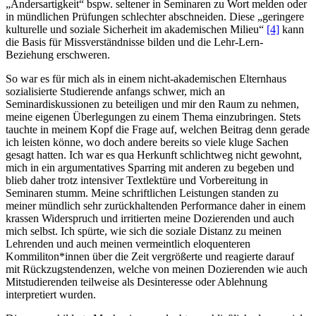
„Andersartigkeit“ bspw. seltener in Seminaren zu Wort melden oder
in mündlichen Prüfungen schlechter abschneiden. Diese „geringere
kulturelle und soziale Sicherheit im akademischen Milieu“
[4]
kann
die Basis für Missverständnisse bilden und die Lehr-Lern-
Beziehung erschweren.
So war es für mich als in einem nicht-akademischen Elternhaus
sozialisierte Studierende anfangs schwer, mich an
Seminardiskussionen zu beteiligen und mir den Raum zu nehmen,
meine eigenen Überlegungen zu einem Thema einzubringen. Stets
tauchte in meinem Kopf die Frage auf, welchen Beitrag denn gerade
ich leisten könne, wo doch andere bereits so viele kluge Sachen
gesagt hatten. Ich war es qua Herkunft schlichtweg nicht gewohnt,
mich in ein argumentatives Sparring mit anderen zu begeben und
blieb daher trotz intensiver Textlektüre und Vorbereitung in
Seminaren stumm. Meine schriftlichen Leistungen standen zu
meiner mündlich sehr zurückhaltenden Performance daher in einem
krassen Widerspruch und irritierten meine Dozierenden und auch
mich selbst. Ich spürte, wie sich die soziale Distanz zu meinen
Lehrenden und auch meinen vermeintlich eloquenteren
Kommiliton*innen über die Zeit vergrößerte und reagierte darauf
mit Rückzugstendenzen, welche von meinen Dozierenden wie auch
Mitstudierenden teilweise als Desinteresse oder Ablehnung
interpretiert wurden.