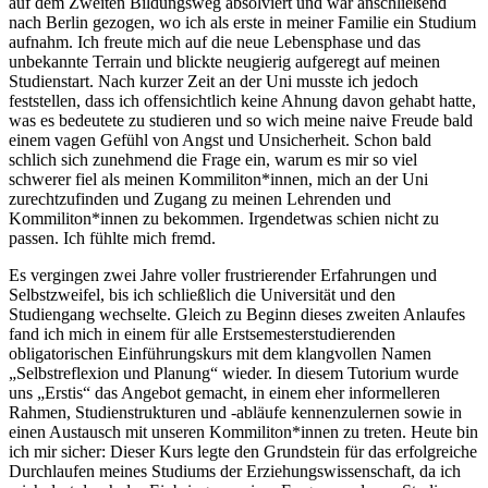
auf dem Zweiten Bildungsweg absolviert und war anschließend
nach Berlin gezogen, wo ich als erste in meiner Familie ein Studium
aufnahm. Ich freute mich auf die neue Lebensphase und das
unbekannte Terrain und blickte neugierig aufgeregt auf meinen
Studienstart. Nach kurzer Zeit an der Uni musste ich jedoch
feststellen, dass ich offensichtlich keine Ahnung davon gehabt hatte,
was es bedeutete zu studieren und so wich meine naive Freude bald
einem vagen Gefühl von Angst und Unsicherheit. Schon bald
schlich sich zunehmend die Frage ein, warum es mir so viel
schwerer fiel als meinen Kommiliton*innen, mich an der Uni
zurechtzufinden und Zugang zu meinen Lehrenden und
Kommiliton*innen zu bekommen. Irgendetwas schien nicht zu
passen. Ich fühlte mich fremd.
Es vergingen zwei Jahre voller frustrierender Erfahrungen und
Selbstzweifel, bis ich schließlich die Universität und den
Studiengang wechselte. Gleich zu Beginn dieses zweiten Anlaufes
fand ich mich in einem für alle Erstsemesterstudierenden
obligatorischen Einführungskurs mit dem klangvollen Namen
„Selbstreflexion und Planung“ wieder. In diesem Tutorium wurde
uns „Erstis“ das Angebot gemacht, in einem eher informelleren
Rahmen, Studienstrukturen und ‑abläufe kennenzulernen sowie in
einen Austausch mit unseren Kommiliton*innen zu treten. Heute bin
ich mir sicher: Dieser Kurs legte den Grundstein für das erfolgreiche
Durchlaufen meines Studiums der Erziehungswissenschaft, da ich