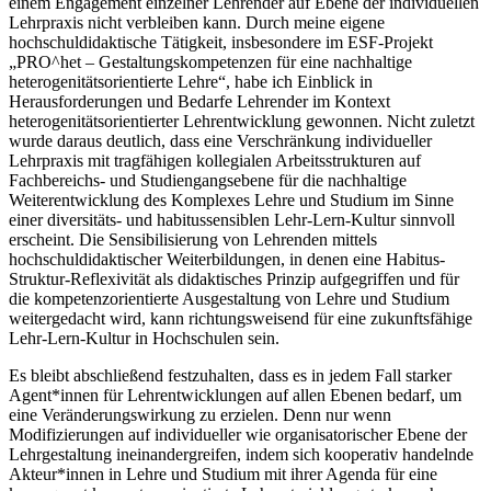
einem Engagement einzelner Lehrender auf Ebene der individuellen
Lehrpraxis nicht verbleiben kann. Durch meine eigene
hochschuldidaktische Tätigkeit, insbesondere im ESF-Projekt
„PRO^het – Gestaltungskompetenzen für eine nachhaltige
heterogenitätsorientierte Lehre“, habe ich Einblick in
Herausforderungen und Bedarfe Lehrender im Kontext
heterogenitätsorientierter Lehrentwicklung gewonnen. Nicht zuletzt
wurde daraus deutlich, dass eine Verschränkung individueller
Lehrpraxis mit tragfähigen kollegialen Arbeitsstrukturen auf
Fachbereichs- und Studiengangsebene für die nachhaltige
Weiterentwicklung des Komplexes Lehre und Studium im Sinne
einer diversitäts- und habitussensiblen Lehr-Lern-Kultur sinnvoll
erscheint. Die Sensibilisierung von Lehrenden mittels
hochschuldidaktischer Weiterbildungen, in denen eine Habitus-
Struktur-Reflexivität als didaktisches Prinzip aufgegriffen und für
die kompetenzorientierte Ausgestaltung von Lehre und Studium
weitergedacht wird, kann richtungsweisend für eine zukunftsfähige
Lehr-Lern-Kultur in Hochschulen sein.
Es bleibt abschließend festzuhalten, dass es in jedem Fall starker
Agent*innen für Lehrentwicklungen auf allen Ebenen bedarf, um
eine Veränderungswirkung zu erzielen. Denn nur wenn
Modifizierungen auf individueller wie organisatorischer Ebene der
Lehrgestaltung ineinandergreifen, indem sich kooperativ handelnde
Akteur*innen in Lehre und Studium mit ihrer Agenda für eine