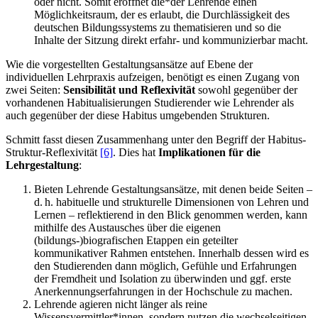
oder nicht. Somit eröffnet die*der Lehrende einen
Möglichkeitsraum, der es erlaubt, die Durchlässigkeit des
deutschen Bildungssystems zu thematisieren und so die
Inhalte der Sitzung direkt erfahr- und kommunizierbar macht.
Wie die vorgestellten Gestaltungsansätze auf Ebene der
individuellen Lehrpraxis aufzeigen, benötigt es einen Zugang von
zwei Seiten:
Sensibilität und Reflexivität
sowohl gegenüber der
vorhandenen Habitualisierungen Studierender wie Lehrender als
auch gegenüber der diese Habitus umgebenden Strukturen.
Schmitt fasst diesen Zusammenhang unter den Begriff der Habitus-
Struktur-Reflexivität
[6]
. Dies hat
Implikationen für die
Lehrgestaltung
:
Bieten Lehrende Gestaltungsansätze, mit denen beide Seiten –
d. h. habituelle und strukturelle Dimensionen von Lehren und
Lernen – reflektierend in den Blick genommen werden, kann
mithilfe des Austausches über die eigenen
(bildungs-)biografischen Etappen ein geteilter
kommunikativer Rahmen entstehen. Innerhalb dessen wird es
den Studierenden dann möglich, Gefühle und Erfahrungen
der Fremdheit und Isolation zu überwinden und ggf. erste
Anerkennungserfahrungen in der Hochschule zu machen.
Lehrende agieren nicht länger als reine
Wissensvermittler*innen, sondern nutzen die wechselseitigen