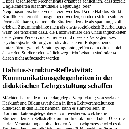
Dieser geschilderte Mechanismus erlaubt es schließlich, dass soziale
Ungleichheiten als individuelle Begabungs- oder
Neigungsunterschiede verschleiert werden. Da die Habitus-Struktur-
Konflikte selten offen ausgetragen werden, sondern sich in subtiler
Form offenbaren, nehmen die Studierenden die als spannungsvoll
erlebten Zusammenhänge nicht als etwas soziologisch Bearbeitbares
wahr. Sie tendieren dazu, die Erschwernisse den Unzulänglichkeiten
der eigenen Person zuzuschreiben und diese als Versagen bzw.
psychologische Störung zu individualisieren. Entsprechende
Unterstützungs- und Beratungsangebote greifen dann oftmals nicht,
da sie den Studierenden schlichtweg nicht bekannt sind oder von
diesen nicht aufgesucht werden.
Habitus-Struktur-Reflexivität:
Kommunikationsgelegenheiten in der
didaktischen Lehrgestaltung schaffen
Möchten Lehrende nun die dargelegte Verquickung von sozialer
Herkunft und Bildungsverhalten in ihren Lehrveranstaltungen
didaktisch in den Blick nehmen, kann es sinnvoll sein, in
Kommunikationsgelegenheiten zu investieren, welche die
Studierenden zur Selbstreflexion und Interaktion einladen. Über die
in den Veranstaltungen ablaufenden Austauschprozesse wird es den
Studierenden dann möglich, ihre eigene Bildungsbiografie zum