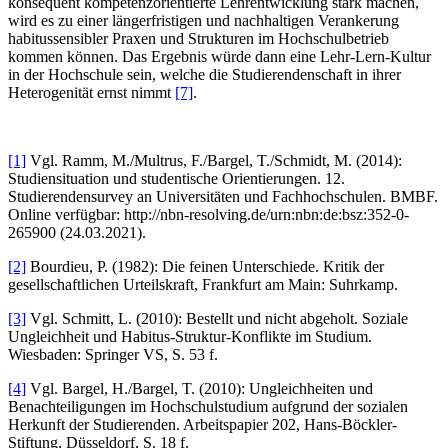
konsequent kompetenzorientierte Lehrentwicklung stark machen,
wird es zu einer längerfristigen und nachhaltigen Verankerung
habitussensibler Praxen und Strukturen im Hochschulbetrieb
kommen können. Das Ergebnis würde dann eine Lehr-Lern-Kultur
in der Hochschule sein, welche die Studierendenschaft in ihrer
Heterogenität ernst nimmt
[7]
.
[1]
Vgl. Ramm, M./Multrus, F./Bargel, T./Schmidt, M. (2014):
Studiensituation und studentische Orientierungen. 12.
Studierendensurvey an Universitäten und Fachhochschulen. BMBF.
Online verfügbar: http://nbn-resolving.de/urn:nbn:de:bsz:352-0-
265900 (24.03.2021).
[2]
Bourdieu, P. (1982): Die feinen Unterschiede. Kritik der
gesellschaftlichen Urteilskraft, Frankfurt am Main: Suhrkamp.
[3]
Vgl. Schmitt, L. (2010): Bestellt und nicht abgeholt. Soziale
Ungleichheit und Habitus-Struktur-Konflikte im Studium.
Wiesbaden: Springer VS, S. 53 f.
[4]
Vgl. Bargel, H./Bargel, T. (2010): Ungleichheiten und
Benachteiligungen im Hochschulstudium aufgrund der sozialen
Herkunft der Studierenden. Arbeitspapier 202, Hans-Böckler-
Stiftung, Düsseldorf, S. 18 f.