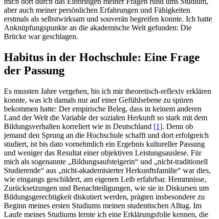
mich dort durch das Einbringen meiner Fragen rund ums Studium,
aber auch meiner persönlichen Erfahrungen und Fähigkeiten
erstmals als selbstwirksam und souverän begreifen konnte. Ich hatte
Anknüpfungspunkte an die akademische Welt gefunden: Die
Brücke war geschlagen.
Habitus in der Hochschule: Eine Frage
der Passung
Es mussten Jahre vergehen, bis ich mir theoretisch-reflexiv erklären
konnte, was ich damals nur auf einer Gefühlsebene zu spüren
bekommen hatte: Der empirische Beleg, dass in keinem anderen
Land der Welt die Variable der sozialen Herkunft so stark mit dem
Bildungsverhalten korreliert wie in Deutschland
[1]
. Denn ob
jemand den Sprung an die Hochschule schafft und dort erfolgreich
studiert, ist bis dato vornehmlich ein Ergebnis kultureller Passung
und weniger das Resultat einer objektiven Leistungsauslese. Für
mich als sogenannte „Bildungsaufsteigerin“ und „nicht-traditionell
Studierende“ aus „nicht-akademisierter Herkunftsfamilie“ war dies,
wie eingangs geschildert, am eigenen Leib erfahrbar. Hemmnisse,
Zurücksetzungen und Benachteiligungen, wie sie in Diskursen um
Bildungsgerechtigkeit diskutiert werden, prägten insbesondere zu
Beginn meines ersten Studiums meinen studentischen Alltag. Im
Laufe meines Studiums lernte ich eine Erklärungsfolie kennen, die