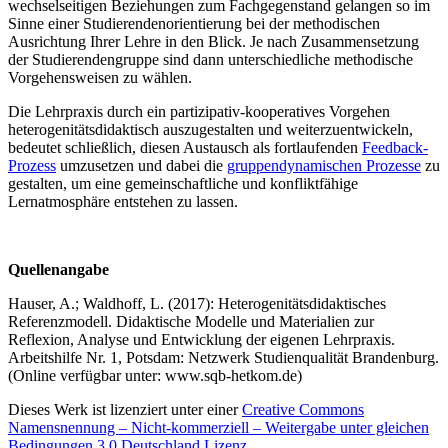
wechselseitigen Beziehungen zum Fachgegenstand gelangen so im
Sinne einer Studierendenorientierung bei der methodischen
Ausrichtung Ihrer Lehre in den Blick. Je nach Zusammensetzung
der Studierendengruppe sind dann unterschiedliche methodische
Vorgehensweisen zu wählen.
Die Lehrpraxis durch ein partizipativ-kooperatives Vorgehen
heterogenitätsdidaktisch auszugestalten und weiterzuentwickeln,
bedeutet schließlich, diesen Austausch als fortlaufenden
Feedback-
Prozess
umzusetzen und dabei die
gruppendynamischen Prozesse
zu
gestalten, um eine gemeinschaftliche und konfliktfähige
Lernatmosphäre entstehen zu lassen.
Quellenangabe
Hauser, A.; Waldhoff, L. (2017): Heterogenitätsdidaktisches
Referenzmodell. Didaktische Modelle und Materialien zur
Reflexion, Analyse und Entwicklung der eigenen Lehrpraxis.
Arbeitshilfe Nr. 1, Potsdam: Netzwerk Studienqualität Brandenburg.
(Online verfügbar unter: www.sqb-hetkom.de)
Dieses Werk ist lizenziert unter einer
Creative Commons
Namensnennung – Nicht-kommerziell – Weitergabe unter gleichen
Bedingungen 3.0 Deutschland Lizenz