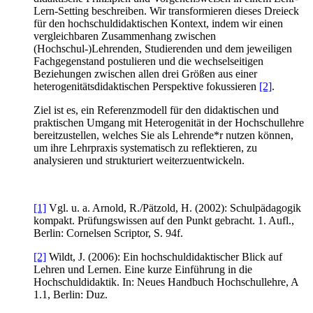
Lern-Setting beschreiben. Wir transformieren dieses Dreieck
für den hochschuldidaktischen Kontext, indem wir einen
vergleichbaren Zusammenhang zwischen
(Hochschul-)Lehrenden, Studierenden und dem jeweiligen
Fachgegenstand postulieren und die wechselseitigen
Beziehungen zwischen allen drei Größen aus einer
heterogenitätsdidaktischen Perspektive fokussieren
[2]
.
Ziel ist es, ein Referenzmodell für den didaktischen und
praktischen Umgang mit Heterogenität in der Hochschullehre
bereitzustellen, welches Sie als Lehrende*r nutzen können,
um ihre Lehrpraxis systematisch zu reflektieren, zu
analysieren und strukturiert weiterzuentwickeln.
[1]
Vgl. u. a. Arnold, R./Pätzold, H. (2002): Schulpädagogik
kompakt. Prüfungswissen auf den Punkt gebracht. 1. Aufl.,
Berlin: Cornelsen Scriptor, S. 94f.
[2]
Wildt, J. (2006): Ein hochschuldidaktischer Blick auf
Lehren und Lernen. Eine kurze Einführung in die
Hochschuldidaktik. In: Neues Handbuch Hochschullehre, A
1.1, Berlin: Duz.